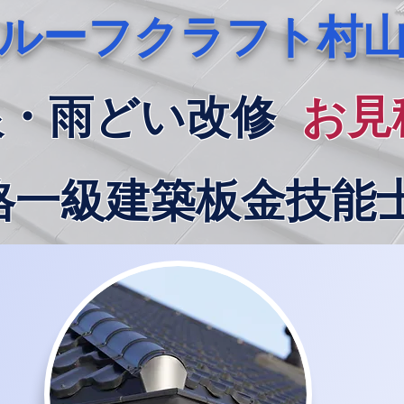
ルーフクラフト村
根・雨どい改修
お見
格一級建築板金技能