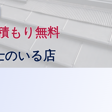
山
積もり無料
士のいる店