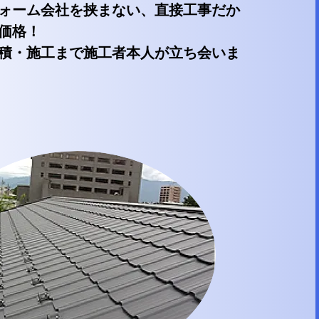
ォーム会社を
挟まない、
直接工事だか
価格！
積・施工まで
施工者本人が立ち会いま